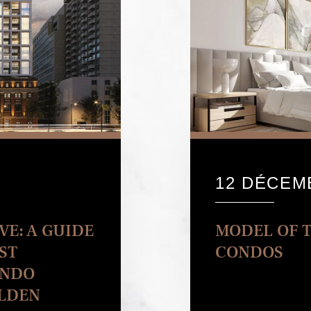
12 DÉCEM
VE: A GUIDE
MODEL OF 
ST
CONDOS
ONDO
OLDEN