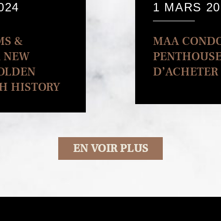
024
1 MARS 20
MS &
MAA CONDO
A NEW
PENTHOUSES
GOLDEN
D’ACHETER
CH HISTORY
EN VOIR PLUS