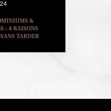
24
MINIUMS &
 : 4 RAISONS
 SANS TARDER